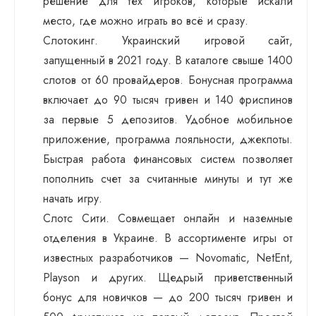
решение для тех игроков, которые искали
место, где можно играть во всё и сразу.
Слотокинг. Украинский игровой сайт,
запущенный в 2021 году. В каталоге свыше 1400
слотов от 60 провайдеров. Бонусная программа
включает до 90 тысяч гривен и 140 фриспинов
за первые 5 депозитов. Удобное мобильное
приложение, программа лояльности, джекпоты.
Быстрая работа финансовых систем позволяет
пополнить счет за считанные минуты и тут же
начать игру.
Слотс Сити. Совмещает онлайн и наземные
отделения в Украине. В ассортименте игры от
известных разработчиков — Novomatic, NetEnt,
Playson и других. Щедрый приветственный
бонус для новичков — до 200 тысяч гривен и