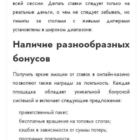
всей сессии. Делать ставки следует только на
реальные деньги, о чем не следует забывать, но
лимиты за столами с живыми дилерами
установлены в широком диапазоне.
Наличие разнообразных
бонусов
Получить яркие эмоции от ставок в онлайн-казино
позволяют также награды за лояльность. Каждая
площадка обладает уникальной бонусной
системой и включает следующие предложения:
приветственный пакет;
бесплатные вращения на топовых слотах;
кэшбэк в зависимости от суммы потерь;
программу лояльности.