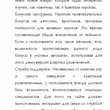
иметь новые жанры, которые будет интересно
изучать, как новичкам, так и бывалым игрокам;
Бонусная программа. Наличие привлекательных
бонусов на депозиты, фриспинов, программ
лояльности для активных игроков. Это важная
составляющая общих впечатлений от гейминга.
Если у пользователя есть такое желание, есть
возможность протестировать разного рода
бонусы в игровых автоматах, использовав для
этого демо-версии азартных развлечений;
Служба поддержки. Независимо от качества игр
и самого заведения с азартными
развлечениями, у пользователя всегда должна
быть возможность воспользоваться помощью
специалистов. Для этого на сайте должен
присутствовать инструмент для связи со службой