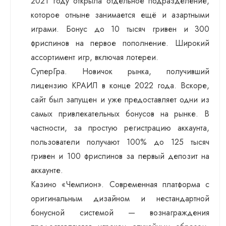
2021 году открыла отдельное подразделение,
которое отныне занимается ещё и азартными
играми. Бонус до 10 тысяч гривен и 300
фриспинов на первое пополнение. Широкий
ассортимент игр, включая лотереи.
СуперГра. Новичок рынка, получивший
лицензию КРАИЛ в конце 2022 года. Вскоре,
сайт был запущен и уже предоставляет одни из
самых привлекательных бонусов на рынке. В
частности, за простую регистрацию аккаунта,
пользователи получают 100% до 125 тысяч
гривен и 100 фриспинов за первый депозит на
аккаунте.
Казино «Чемпион». Современная платформа с
оригинальным дизайном и нестандартной
бонусной системой — вознаграждения