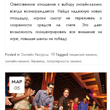
Ответственное отношение к выбору онлайн-казино
всегда вознаграждается. Найдя надежную новую
площадку, игроки смогут не переживать о
сохранности средств на счете. Это дает
возможность сконцентрировать все внимание на
игре, повышая шансы на победу.
Posted in
Онлайн Ресурсы
Tagged
лицензия казино
,
онлайн-казино Украины
,
популярность казино
МАР
05