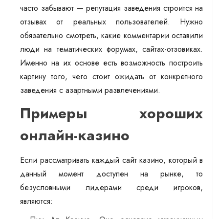
часто забывают — репутация заведения строится на
отзывах от реальных пользователей. Нужно
обязательно смотреть, какие комментарии оставили
люди на тематических форумах, сайтах-отзовиках.
Именно на их основе есть возможность построить
картину того, чего стоит ожидать от конкретного
заведения с азартными развлечениями.
Примеры хороших
онлайн-казино
Если рассматривать каждый сайт казино, который в
данный момент доступен на рынке, то
безусловными лидерами среди игроков,
являются: