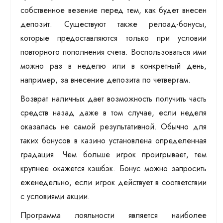
собственное везение перед тем, как будет внесен
депозит. Существуют также релоад-бонусы,
которые предоставляются только при условии
повторного пополнения счета. Воспользоваться ими
можно раз в неделю или в конкретный день,
например, за внесение депозита по четвергам.
Возврат наличных дает возможность получить часть
средств назад даже в том случае, если неделя
оказалась не самой результативной. Обычно для
таких бонусов в казино установлена определенная
градация. Чем больше игрок проигрывает, тем
крупнее окажется кэшбэк. Бонус можно запросить
еженедельно, если игрок действует в соответствии
с условиями акции.
Программа лояльности является наиболее