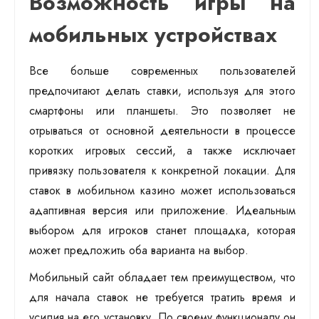
Возможность игры на
мобильных устройствах
Все больше современных пользователей
предпочитают делать ставки, используя для этого
смартфоны или планшеты. Это позволяет не
отрываться от основной деятельности в процессе
коротких игровых сессий, а также исключает
привязку пользователя к конкретной локации. Для
ставок в мобильном казино может использоваться
адаптивная версия или приложение. Идеальным
выбором для игроков станет площадка, которая
может предложить оба варианта на выбор.
Мобильный сайт обладает тем преимуществом, что
для начала ставок не требуется тратить время и
усилия на его установку. По своему функционалу он