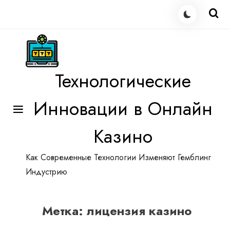
Skip
to
content
Технологические
Инновации в Онлайн
Казино
Как Современные Технологии Изменяют Гемблинг
Индустрию
Метка:
лицензия казино