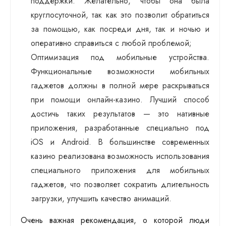
поддержки. Желательно, чтобы она была
круглосуточной, так как это позволит обратиться
за помощью, как посреди дня, так и ночью и
оперативно справиться с любой проблемой;
Оптимизация под мобильные устройства.
Функциональные возможности мобильных
гаджетов должны в полной мере раскрываться
при помощи онлайн-казино. Лучший способ
достичь таких результатов — это нативные
приложения, разработанные специально под
iOS и Android. В большинстве современных
казино реализована возможность использования
специального приложения для мобильных
гаджетов, что позволяет сократить длительность
загрузки, улучшить качество анимаций.
Очень важная рекомендация, о которой люди