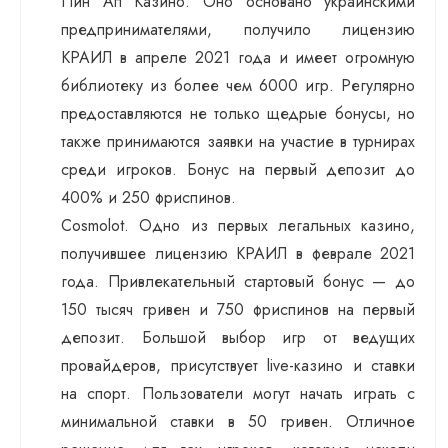
Пин Ап Казино. Оно основано украинскими
предпринимателями, получило лицензию
КРАИЛ в апреле 2021 года и имеет огромную
библиотеку из более чем 6000 игр. Регулярно
предоставляются не только щедрые бонусы, но
также принимаются заявки на участие в турнирах
среди игроков. Бонус на первый депозит до
400% и 250 фриспинов.
Cosmolot. Одно из первых легальных казино,
получившее лицензию КРАИЛ в феврале 2021
года. Привлекательный стартовый бонус — до
150 тысяч гривен и 750 фриспинов на первый
депозит. Большой выбор игр от ведущих
провайдеров, присутствует live-казино и ставки
на спорт. Пользователи могут начать играть с
минимальной ставки в 50 гривен. Отличное