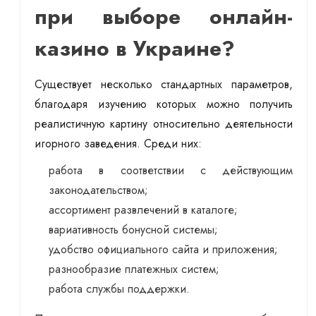
при выборе онлайн-
казино в Украине?
Существует несколько стандартных параметров,
благодаря изучению которых можно получить
реалистичную картину относительно деятельности
игорного заведения. Среди них:
работа в соответствии с действующим
законодательством;
ассортимент развлечений в каталоге;
вариативность бонусной системы;
удобство официального сайта и приложения;
разнообразие платежных систем;
работа службы поддержки.