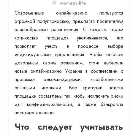
womens-life
Современные онлайн-казино пользуются
огромной популярностью, предлагая посетителям
разнообразные развлечения. С каждым годом
количество площадок увеличивается, что
позволяет учесть в процессе выбора
индивидуальные предпочтения. Чтобы остаться
довольным своим решением, стоит выбирать
новые онлайн-казино Украина в соответствии с
простыми рекомендациями, выработанными
опытными игроками. Все критерии поиска
площадки составлены так, чтобы исключить риски
для конфиденциальности, а также банкролла
посетителя казино.
Что следует учитывать