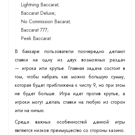
Lightning Baccarat;
Baccarat Deluxe;
No Commission Bacarat;
Baccarat 777;
Peek Baccarat.
В баккаре пользователи поочередно делают
ставки на одну из двух возможных раздач
— игрока или крупье. Главная задача состоит в
том, чтобы набрать как можно большую сумму,
которая будет приближена к числу 9, но при этом
не будет больше. Игра идет против крупье, а
игроки могут делать ставки на любую из сторон
или на ничью.
Среди важных особенностей данной игры
является низкое преимущество со стороны казино.