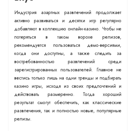
Индустрия азартных развлечений продолжает
активно развиваться и десятки игр регулярно
добавляют в коллекцию онлайн-казино. Чтобы не
потеряться в таком ворохе релизов,
рекомендуется пользоваться демо-версиями,
когда они доступны, а также следить за
востребованностью развлечений среди
зарегистрированных пользователей. Главное не
вестись только лишь на одни тренды и подбирать
казино игры, исходя из своих предпочтений и
действовать размеренно. Тогда хороший
результат смогут обеспечить, как классические
развлечения, так и полностью новые, популярные
релизы.