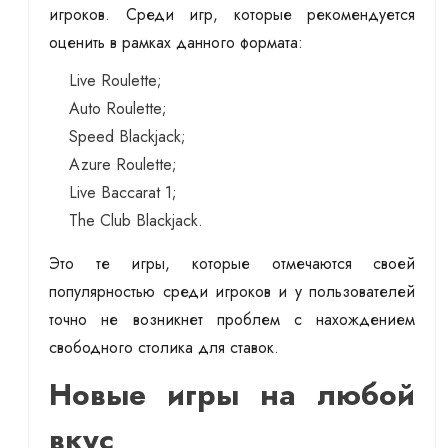
игроков. Среди игр, которые рекомендуется
оценить в рамках данного формата:
Live Roulette;
Auto Roulette;
Speed Blackjack;
Azure Roulette;
Live Baccarat 1;
The Club Blackjack.
Это те игры, которые отмечаются своей
популярностью среди игроков и у пользователей
точно не возникнет проблем с нахождением
свободного столика для ставок.
Новые игры на любой
вкус