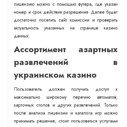
лицензию можно с помощью футера, где указан
номер и срок действия разрешения. Далее будет
достаточно посетить сайт комиссии и проверить
актуальность указанных на странице казино
данных.
Ассортимент азартных
развлечений в
украинском казино
Пользователь должен получить доступ к
максимально широкому перечню автоматов,
карточных столов и других развлечений. Только
после анализа лицензии и каталога игр можно
принимать решение, стоит пользоваться услугами