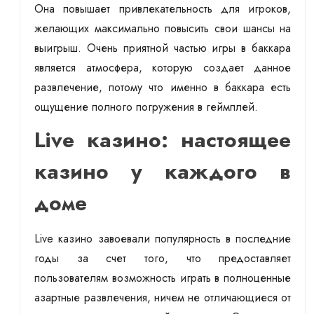
Она повышает привлекательность для игроков,
желающих максимально повысить свои шансы на
выигрыш. Очень приятной частью игры в баккара
является атмосфера, которую создает данное
развлечение, потому что именно в баккара есть
ощущение полного погружения в геймплей.
Live казино: настоящее
казино у каждого в
доме
Live казино завоевали популярность в последние
годы за счет того, что предоставляет
пользователям возможность играть в полноценные
азартные развлечения, ничем не отличающиеся от