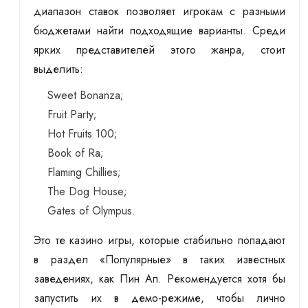
диапазон ставок позволяет игрокам с разными
бюджетами найти подходящие варианты. Среди
ярких представителей этого жанра, стоит
выделить:
Sweet Bonanza;
Fruit Party;
Hot Fruits 100;
Book of Ra;
Flaming Chillies;
The Dog House;
Gates of Olympus.
Это те казино игры, которые стабильно попадают
в раздел «Популярные» в таких известных
заведениях, как Пин Ап. Рекомендуется хотя бы
запустить их в демо-режиме, чтобы лично