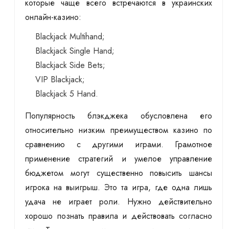
которые чаще всего встречаются в украинских
онлайн-казино:
Blackjack Multihand;
Blackjack Single Hand;
Blackjack Side Bets;
VIP Blackjack;
Blackjack 5 Hand.
Популярность блэкджека обусловлена его
относительно низким преимуществом казино по
сравнению с другими играми. Грамотное
применение стратегий и умелое управление
бюджетом могут существенно повысить шансы
игрока на выигрыш. Это та игра, где одна лишь
удача не играет роли. Нужно действительно
хорошо познать правила и действовать согласно