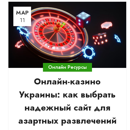
МАР
11
Онлайн Ресурсы
Онлайн-казино
Украины: как выбрать
надежный сайт для
азартных развлечений