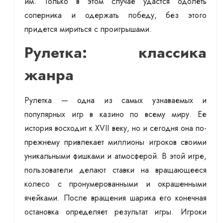
им. Только в этом случае удастся одолеть
соперника и одержать победу, без этого
придется мириться с проигрышами.
Рулетка: классика
жанра
Рулетка — одна из самых узнаваемых и
популярных игр в казино по всему миру. Ее
история восходит к XVII веку, но и сегодня она по-
прежнему привлекает миллионы игроков своими
уникальными фишками и атмосферой. В этой игре,
пользователи делают ставки на вращающееся
колесо с пронумерованными и окрашенными
ячейками. После вращения шарика его конечная
остановка определяет результат игры. Игроки