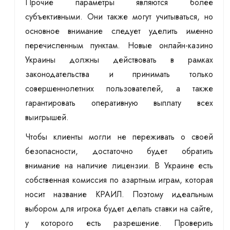
Прочие параметры являются более
субъективными. Они также могут учитываться, но
основное внимание следует уделить именно
перечисленным пунктам. Новые онлайн-казино
Украины должны действовать в рамках
законодательства и принимать только
совершеннолетних пользователей, а также
гарантировать оперативную выплату всех
выигрышей.
Чтобы клиенты могли не переживать о своей
безопасности, достаточно будет обратить
внимание на наличие лицензии. В Украине есть
собственная комиссия по азартным играм, которая
носит название КРАИЛ. Поэтому идеальным
выбором для игрока будет делать ставки на сайте,
у которого есть разрешение. Проверить