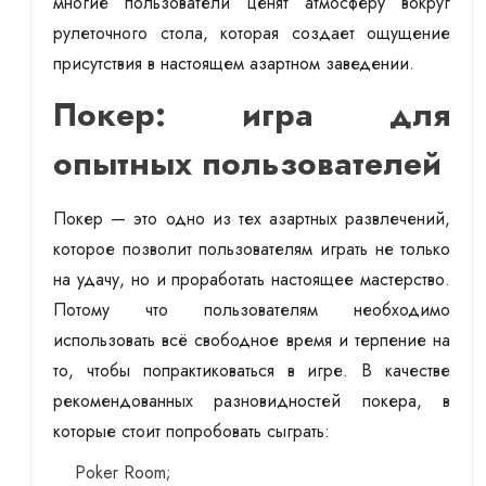
многие пользователи ценят атмосферу вокруг
рулеточного стола, которая создает ощущение
присутствия в настоящем азартном заведении.
Покер: игра для
опытных пользователей
Покер — это одно из тех азартных развлечений,
которое позволит пользователям играть не только
на удачу, но и проработать настоящее мастерство.
Потому что пользователям необходимо
использовать всё свободное время и терпение на
то, чтобы попрактиковаться в игре. В качестве
рекомендованных разновидностей покера, в
которые стоит попробовать сыграть:
Poker Room;