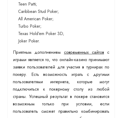
Teen Patti;
Caribbean Stud Poker;
All American Poker;
Turbo Poker;
Texas Hold’em Poker 3D;
Joker Poker.
Приятным дополнением
современных сайтов
с
играми является то, что онлайн-казино принимают
заявки пользователей для участия в турнирах по
покеру. Есть возможность играть с другими
пользователями интернета, которые могут
подключиться к покерному столу из любой
страны. Успешный результат в покере становится
возможным только при условии, если
пользователь сможет правильно комбинировать